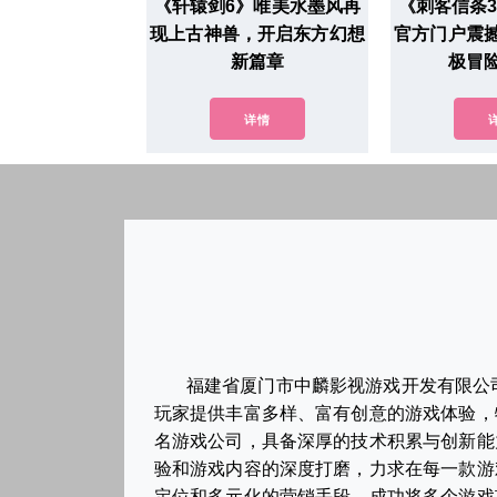
《轩辕剑6》唯美水墨风再
《刺客信条
现上古神兽，开启东方幻想
官方门户震
新篇章
极冒
详情
福建省厦门市中麟影视游戏开发有限公
玩家提供丰富多样、富有创意的游戏体验，
名游戏公司，具备深厚的技术积累与创新能
验和游戏内容的深度打磨，力求在每一款游
定位和多元化的营销手段，成功将多个游戏