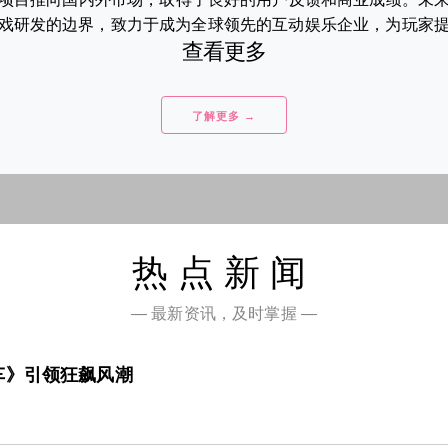
戏研发的边界，致力于成为全球领先的互动娱乐企业，为玩家提供更
查看更多
了解更多 →
热点新闻
— 最新资讯，及时掌握 —
车》引领狂飙风潮