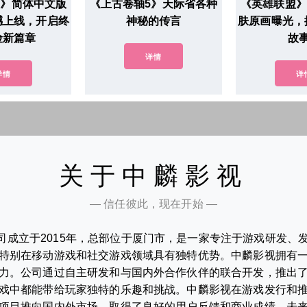
3》简体中文版
《上古卷轴5》天际省各种
《英雄联盟》
撼上线，开启终
神秘的传言
肤原画曝光，
险新篇章
故
详情
详情
详
关于中麟影视
— 信任彼此，现在开始 —
司成立于2015年，总部位于厦门市，是一家专注于游戏研发、
特别在移动游戏和社交游戏领域具有独特优势。中麟影视拥有
力。公司通过自主研发和与国内外合作伙伴的联合开发，推出
戏中都能带给玩家独特的乐趣和挑战。中麟影视在游戏发行和
项目推向国内外市场，取得了良好的用户反馈和商业成绩。未